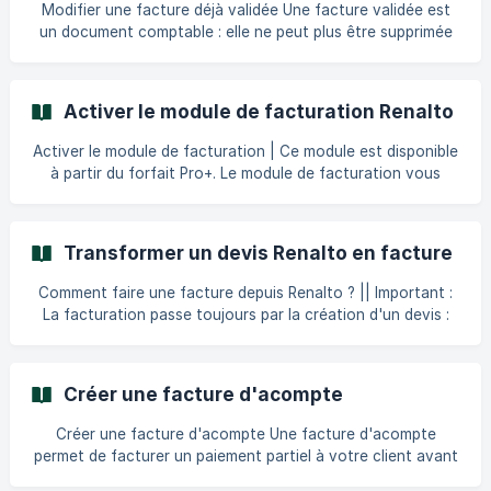
que la facturation électronique ? Les échéances à
Modifier une facture déjà validée Une facture validée est
connaître [Récept
un document comptable : elle ne peut plus être supprimée
ni réécrite librement. Renalto prévoit donc deux chemins
selon ce que vous devez corriger. Ce que vous voulez
corriger La bonne méthode Nom ou adresse du
Activer le module de facturation Renalto
destinataire, objet de la facture, ajout d'un commentaire
Rectifier la facture (correction directe, sans impact
Activer le module de facturation | Ce module est disponible
comptable) | Montant, quantité, taux de TVA | Créer un
à partir du forfait Pro+. Le module de facturation vous
avoir, puis émettre une nou
permet de transformer vos devis en factures directement
depuis Renalto, sans changer d'outil. Il est conçu pour les
entreprises qui n'ont pas encore de solution de facturation
Transformer un devis Renalto en facture
en place. Vous avez déjà un logiciel de facturation ? Pas
besoin d'activer ce module — vous pouvez [connecter
Comment faire une facture depuis Renalto ? || Important :
Renalto à votre outil existant ]
La facturation passe toujours par la création d'un devis :
(https://aide.renalto.fr/fr/category/logiciels-connect
vous rédigez d'abord votre devis en quelques secondes,
puis vous le transformez en facture. Dans cet article :
Option 1 — Vous utilisez déjà un logiciel de facturation
Créer une facture d'acompte
Option 2 — Vous n'avez pas de logiciel dédié En résumé
Deux options se
Créer une facture d'acompte Une facture d'acompte
permet de facturer un paiement partiel à votre client avant
la fin des travaux. Elle est calculée en pourcentage ou en