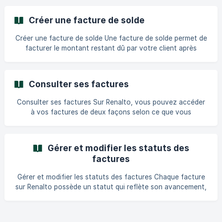
montant fixe à partir du devis. Dans cet article : Sur
ordinateur Sur mobile Sur ordinateur 1. Ouvrir le devis
Créer une facture de solde
Rendez-vous dans Devis / Factures > ouvrez le projet
concerné > cliquez sur le devis pour accéder à son aperçu.
Créer une facture de solde Une facture de solde permet de
![Aperçu du devis avec le bouton Crée
facturer le montant restant dû par votre client après
déduction des éventuels acomptes déjà facturés. Elle
clôture la facturation du devis. Sur ordinateur 1. Ouvrir le
devis Rendez-vous dans Devis / Factures > ouvrez le
Consulter ses factures
projet concerné > cliquez sur le devis pour accéder à son
aperçu. ![Aperçu du devis avec le bouton Créer une facture
Consulter ses factures Sur Renalto, vous pouvez accéder
en bas à droite]
à vos factures de deux façons selon ce que vous
(https://storage.crisp.chat/users/helpdesk/website/-/8/9/9/
souhaitez faire : Consulter les factures d'un chantier précis
8/8
Avoir une vue d'ensemble de toutes vos factures Depuis un
devis (factures du chantier) Ce chemin vous permet de voir
Gérer et modifier les statuts des
uniquement les factures liées à un chantier spécifique,
factures
avec leur statut et leur montant. Ouvrez
Gérer et modifier les statuts des factures Chaque facture
sur Renalto possède un statut qui reflète son avancement,
de la création jusqu'au paiement. Comprendre ces statuts
vous permet de suivre vos encaissements et de savoir
quelles actions sont disponibles à chaque étape. Les